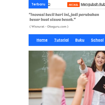
erbasis Taksonomi SOLO
Mengubah Rubrik Peni
ARTIKEL
Home
Tutorial
Buku
School