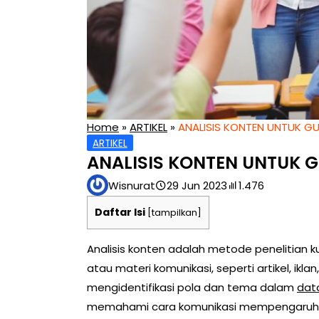
Home
»
ARTIKEL
»
ANALISIS KONTEN UNTUK G
ARTIKEL
ANALISIS KONTEN UNTUK 
Wisnurat
29 Jun 2023
1.476
Daftar Isi
[
tampilkan
]
Analisis konten adalah metode penelitian k
atau materi komunikasi, seperti artikel, ikl
mengidentifikasi pola dan tema dalam
dat
memahami cara komunikasi mempengaruhi p