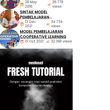
28 May
36.778
2013
2016
views
SINTAK MODEL
BUKU
PEMBELAJARAN
13 Dec
34.734
DEMONSTRASI
2021
views
MODEL PEMBELAJARAN
MODEL
COOPERATIVE LEARNING
PEMBELAJARAN
01 Oct 2021
32.398 views
MODEL
PEMBELAJARAN