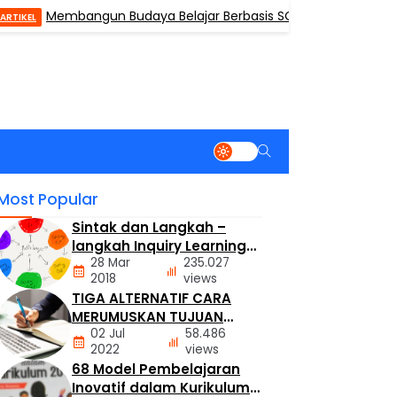
Membangun Budaya Belajar Berbasis SOLO di Kelas
AR
Most Popular
Sintak dan Langkah –
langkah Inquiry Learning
28 Mar
235.027
Model
2018
views
TIGA ALTERNATIF CARA
MODEL
MERUMUSKAN TUJUAN
PEMBELAJARAN
02 Jul
58.486
PEMBELAJARAN KURIKULUM
2022
views
MERDEKA
68 Model Pembelajaran
ARTIKEL
Inovatif dalam Kurikulum
KURIKULUM