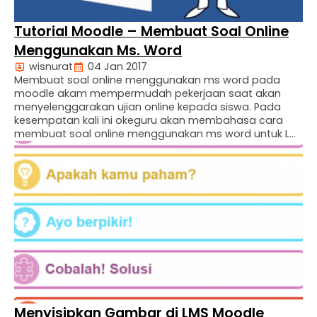
Tutorial Moodle – Membuat Soal Online
Menggunakan Ms. Word
wisnurat
04 Jan 2017
Membuat soal online menggunakan ms word pada
moodle akam mempermudah pekerjaan saat akan
menyelenggarakan ujian online kepada siswa. Pada
kesempatan kali ini okeguru akan membahasa cara
membuat soal online menggunakan ms word untuk LM
Moodle. Membuat Soal Online Menggunakan Ms Word
Sebelum membahas “Cara Membuat Soal Online
Menggunakan Ms.Word”. Silahkan download dahulu
template file DOC …
Menyisipkan Gambar di LMS Moodle