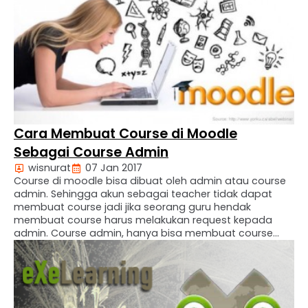
dilakukan pengaturan pada Assignment. ~ Pertama ~
Masuk course dan …
Cara Membuat Course di Moodle
Sebagai Course Admin
wisnurat
07 Jan 2017
Course di moodle bisa dibuat oleh admin atau course
admin. Sehingga akun sebagai teacher tidak dapat
membuat course jadi jika seorang guru hendak
membuat course harus melakukan request kepada
admin. Course admin, hanya bisa membuat course
untuk dirinya sendiri. Jadi seorang guru jika ingin bisa
membuat course sendiri maka harus di berikan hak
akses sebagai …