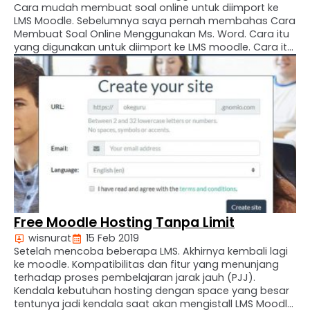
Cara mudah membuat soal online untuk diimport ke
LMS Moodle. Sebelumnya saya pernah membahas Cara
Membuat Soal Online Menggunakan Ms. Word. Cara itu
yang digunakan untuk diimport ke LMS moodle. Cara itu
memang efektif, tapi masih ada beberapa kekurangan.
Terutama pada kompatibilitas versi Ms. Word yang
digunakan. Membuat Soal …
Free Moodle Hosting Tanpa Limit
wisnurat
15 Feb 2019
Setelah mencoba beberapa LMS. Akhirnya kembali lagi
ke moodle. Kompatibilitas dan fitur yang menunjang
terhadap proses pembelajaran jarak jauh (PJJ).
Kendala kebutuhan hosting dengan space yang besar
tentunya jadi kendala saat akan mengistall LMS Moodle.