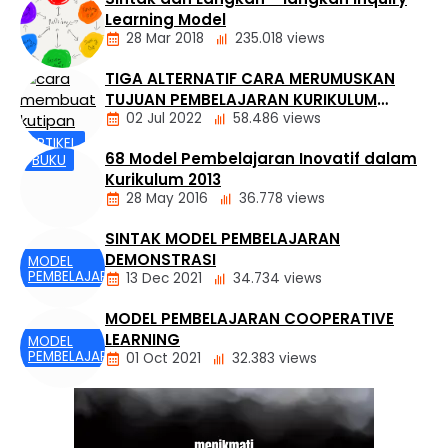
Melalui rubrik, guru dapat menjelaskan kriteria
Learning Model
keberhasilan suatu tugas sekaligus memberikan
28 Mar 2018
235.018 views
umpan balik yang lebih terarah kepada siswa. Namun
demikian, dalam praktiknya banyak rubrik masih
TIGA ALTERNATIF CARA MERUMUSKAN
berfokus pada pengukuran hasil akhir. Rubrik …
MODEL
TUJUAN PEMBELAJARAN KURIKULUM
PEMBELAJARAN
02 Jul 2022
58.486 views
MERDEKA
ARTIKEL
68 Model Pembelajaran Inovatif dalam
BUKU
KURIKULUM
Kurikulum 2013
28 May 2016
36.778 views
SINTAK MODEL PEMBELAJARAN
DEMONSTRASI
MODEL
PEMBELAJARAN
13 Dec 2021
34.734 views
MODEL PEMBELAJARAN COOPERATIVE
LEARNING
MODEL
PEMBELAJARAN
01 Oct 2021
32.383 views