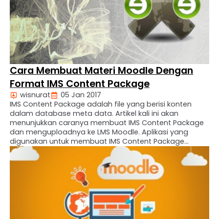
Cara Membuat Materi Moodle Dengan
Format IMS Content Package
wisnurat
05 Jan 2017
IMS Content Package adalah file yang berisi konten
dalam database meta data. Artikel kali ini akan
menunjukkan caranya membuat IMS Content Package
dan menguploadnya ke LMS Moodle. Aplikasi yang
digunakan untuk membuat IMS Content Package
adalah exelearning yang dapat diunduh di
exelearning.net/downloads. Oke langsung aja caranya
kita simak video di bawah ini !