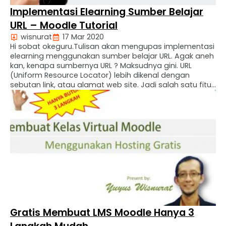
Implementasi Elearning Sumber Belajar
URL – Moodle Tutorial
wisnurat
17 Mar 2020
Hi sobat okeguru.Tulisan akan mengupas implementasi
elearning menggunakan sumber belajar URL. Agak aneh
kan, kenapa sumbernya URL ? Maksudnya gini. URL
(Uniform Resource Locator) lebih dikenal dengan
sebutan link, atau alamat web site. Jadi salah satu fitur
yang tersedia dalam platform LMS Moodle adalah
memberikan tautann / link sumber belajar. Guru, bisa
mengabil sumber belajar …
Gratis Membuat LMS Moodle Hanya 3