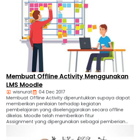
Tidak hanya itu saja. Karena akan diakses banyak
siswa, kebutuhan bandwidth-nya pun perlu
dipertimbangkan. Free Moodel Hosting Tantpa Limit
Sahabat …
Membuat Offline Activity Menggunakan
LMS Moodle
wisnurat
04 Dec 2017
Membuat Offline Activity diperuntukkan supaya dapat
memberikan penilaian terhadap kegiatan
pembelajaran yang diselenggarakan secara offline
dikelas. Moodle telah memberikan fitur
Assignment yang dipergunakan sebagai pemberian
tugas kepada siswa. Tugas yang diberikan dapat di
atur sebagai tugas online atau offline. Pengaturan
Assignment Untuk dijadikan offline activity, maka perlu