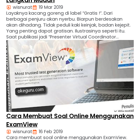
Langkah Mudah
wisnurat
19 Mar 2019
Layaknya kacang goreng di label “Gratis !”. Dari
berbagai penjuru akan nyerbu. Biarpun berdesakan
akan dihadang. Tidak peduli kaki keinjak, badan kejepit.
Yang penting dapat gratisan. Ilustrasinya seperti itu.
Saat publikasi jadi “Presenter Virtual Coordinator
Training” yang diselenggarakan Seamolec. Pasalanya
judul yang diangkat saat itu “Membuat Kelas Virtual
Menggunakan Moodle dengan Hosting
Gratis”. Sepertinya, kata “gratis” …
Cara Membuat Soal Online Menggunakan
ExamView
wisnurat
16 Feb 2019
Cara membuat soal online menggunakan ExamView.