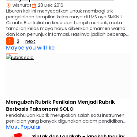
wisnurat
28 Dec 2016
Liburan kali ini menyepatkan untuk membagi trik
pengelolaan tampilan kelas maya di LMS nya SMKN 1
Cimahi. Biar keliatan kece dan tampil menarik, maka
tampilan kelas maya harus diberikan ornamen warna
dan icon penunjuk informasi. Hasilnya jadilah beberapa
icon penunjuk informasi seperti gambar di atas dan
1
2
next
buat hasil tempelan icon petunjuk dapat dilihat disini.
Maybe you will like
Cara …
Mengubah Rubrik Penilaian Menjadi Rubrik
Berbasis Taksonomi SOLO
Pendahuluan Rubrik merupakan salah satu instrumen
penilaian yang banyak digunakan dalam pendidikan
Most Popular
karena mampu membantu guru melakukan penilaian
secara lebih sistematis, transparan, dan konsisten.
Sintak dan Langkah – langkah Inquiry