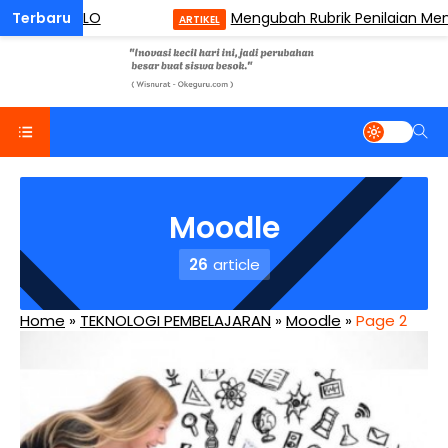
onomi SOLO
Mengubah Rubrik Penilaian Menjadi
ARTIKEL
Moodle
26
article
Home
»
TEKNOLOGI PEMBELAJARAN
»
Moodle
»
Page 2