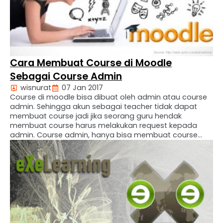
Cara Membuat Course di Moodle
Sebagai Course Admin
wisnurat
07 Jan 2017
Course di moodle bisa dibuat oleh admin atau course
admin. Sehingga akun sebagai teacher tidak dapat
membuat course jadi jika seorang guru hendak
membuat course harus melakukan request kepada
admin. Course admin, hanya bisa membuat course
untuk dirinya sendiri. Jadi seorang guru jika ingin bisa
membuat course sendiri maka harus di berikan hak
akses sebagai …