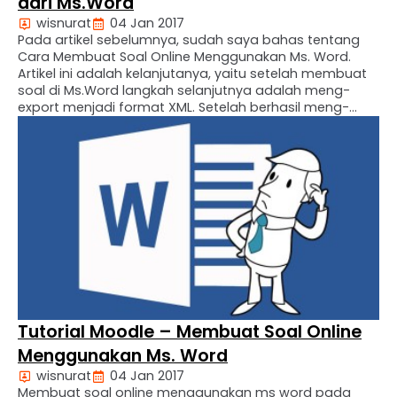
dari Ms.Word
wisnurat
04 Jan 2017
Pada artikel sebelumnya, sudah saya bahas tentang
Cara Membuat Soal Online Menggunakan Ms. Word.
Artikel ini adalah kelanjutanya, yaitu setelah membuat
soal di Ms.Word langkah selanjutnya adalah meng-
export menjadi format XML. Setelah berhasil meng-
export menjadi format XML, file hasil format di upload di
LMS Moodle dengan memilih formal XML Moodle. Untuk
lebih jelasnya kita simak …
Tutorial Moodle – Membuat Soal Online
Menggunakan Ms. Word
wisnurat
04 Jan 2017
Membuat soal online menggunakan ms word pada