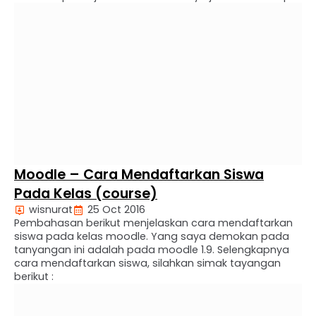
icon penunjuk informasi seperti gambar di atas dan
buat hasil tempelan icon petunjuk dapat dilihat disini.
Cara …
Moodle – Cara Mendaftarkan Siswa
Pada Kelas (course)
wisnurat
25 Oct 2016
Pembahasan berikut menjelaskan cara mendaftarkan
siswa pada kelas moodle. Yang saya demokan pada
tanyangan ini adalah pada moodle 1.9. Selengkapnya
cara mendaftarkan siswa, silahkan simak tayangan
berikut :