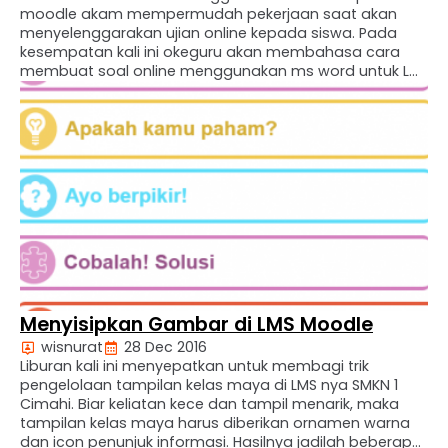
moodle akam mempermudah pekerjaan saat akan
menyelenggarakan ujian online kepada siswa. Pada
kesempatan kali ini okeguru akan membahasa cara
membuat soal online menggunakan ms word untuk LM
Moodle. Membuat Soal Online Menggunakan Ms Word
Sebelum membahas “Cara Membuat Soal Online
Menggunakan Ms.Word”. Silahkan download dahulu
template file DOC …
Menyisipkan Gambar di LMS Moodle
wisnurat
28 Dec 2016
Liburan kali ini menyepatkan untuk membagi trik
pengelolaan tampilan kelas maya di LMS nya SMKN 1
Cimahi. Biar keliatan kece dan tampil menarik, maka
tampilan kelas maya harus diberikan ornamen warna
dan icon penunjuk informasi. Hasilnya jadilah beberapa