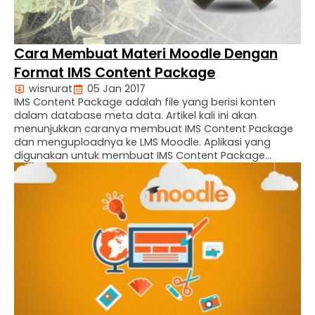
Cara Membuat Materi Moodle Dengan
Format IMS Content Package
wisnurat
05 Jan 2017
IMS Content Package adalah file yang berisi konten
dalam database meta data. Artikel kali ini akan
menunjukkan caranya membuat IMS Content Package
dan menguploadnya ke LMS Moodle. Aplikasi yang
digunakan untuk membuat IMS Content Package
adalah exelearning yang dapat diunduh di
exelearning.net/downloads. Oke langsung aja caranya
kita simak video di bawah ini !