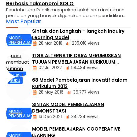
Berbasis Taksonomi SOLO
Pendahuluan Rubrik merupakan salah satu instrumen
penilaian yang banyak digunakan dalam pendidikan
Most Popular
karena mampu membantu guru melakukan penilaian
secara lebih sistematis, transparan, dan konsisten.
Sintak dan Langkah – langkah Inquiry
Melalui rubrik, guru dapat menjelaskan kriteria
Learning Model
MODEL
keberhasilan suatu tugas sekaligus memberikan
PEMBELAJARAN
28 Mar 2018
235.018 views
umpan balik yang lebih terarah kepada siswa. Namun
demikian, dalam praktiknya banyak rubrik masih
TIGA ALTERNATIF CARA MERUMUSKAN
berfokus pada pengukuran hasil akhir. Rubrik …
TUJUAN PEMBELAJARAN KURIKULUM
02 Jul 2022
58.484 views
MERDEKA
ARTIKEL
68 Model Pembelajaran Inovatif dalam
BUKU
KURIKULUM
Kurikulum 2013
28 May 2016
36.777 views
SINTAK MODEL PEMBELAJARAN
DEMONSTRASI
MODEL
PEMBELAJARAN
13 Dec 2021
34.734 views
MODEL PEMBELAJARAN COOPERATIVE
LEARNING
MODEL