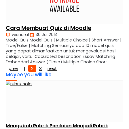
Cara Membuat Quiz di Moodle
wisnurat
30 Jul 2014
Model Quiz Model Quiz | Multiple Choice | Short Answer |
True/False | Matching Semuanya ada 10 model quis
yang dapat dimanfaatkan untuk mengevaluasi hasil
belajar, yaitu: Caculated Description Essay Matching
Embedded Answer (Close) Multiple Choice Short
Answer Numerical Random Short Answer-Matching
prev
1
2
3
next
True/False Dari ke 10 model tadi yang sering
Maybe you will like
dipergunakan adalah Multiple choice, Short …
Mengubah Rubrik Penilaian Menjadi Rubrik