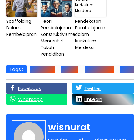
Scaffolding
Teori
Pendekatan
Dalam
Pembelajaran
Pembelajaran
Pembelajaran
Konstruktivisme
dalam
Menurut 4
Kurikulum
Tokoh
Merdeka
Pendidikan
Tags :
Classroom
Google
Googleclass
Googlec
Facebook
Twitter
Whatsapp
LinkedIn
wisnurat